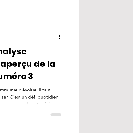
nalyse
 aperçu de la
numéro 3
ommunaux évolue. Il faut
ser. C’est un défi quotidien.
 un aperçu clair et précis de
te publication est une
ous ceux qui gèrent les
e des solutions concrètes et
ouvrir les points clés et les