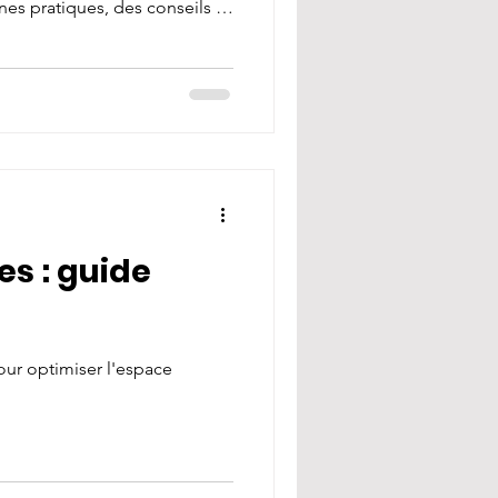
es pratiques, des conseils et
 blog devient un outil
s administratifs et
communication, la formation et
ues. Pourquoi créer un blog
x ? Un blog sur les
lusieurs avantages. Il cent
s : guide
ur optimiser l'espace