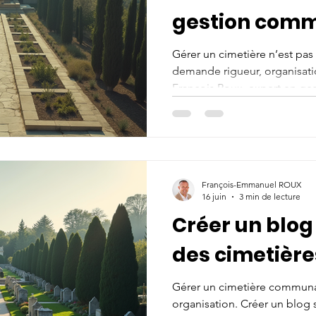
gestion com
Gérer un cimetière n’est pas
demande rigueur, organisatio
François Roux, expert en ge
objectif est clair : aider le
optimiser la gestion de leur
explique comment, avec des 
adaptées. L’expertise Françoi
faire unique La gestion des c
François-Emmanuel ROUX
répondre à des exigences no
16 juin
3 min de lecture
Créer un blog 
des cimetiè
Gérer un cimetière communa
organisation. Créer un blog 