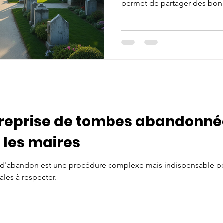
permet de partager des bonn
des solutions innovantes. Ce
précieux pour les élus, agent
gestionnaires. Il facilite la 
la modernisation des pratiq
sur les cimetières communau
cimetières communaux offre p
reprise de tombes abandonnée
 les maires
t d'abandon est une procédure complexe mais indispensable po
ales à respecter.