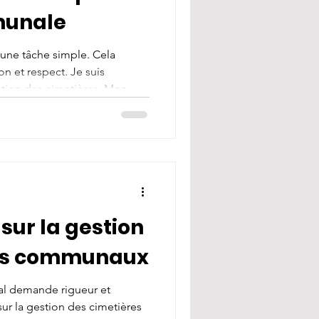
munale
 une tâche simple. Cela
n et respect. Je suis
stion des cimetières. Mon
s communes à moderniser et
s espaces funéraires. Je vous
solutions concrètes et
s Roux cimetières : un savoir-
imetières évolue. Elle doit
uvelles : respect
sur la gestion
res communaux
l demande rigueur et
sur la gestion des cimetières