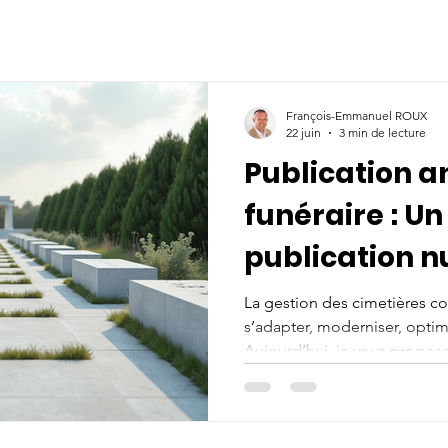
François-Emmanuel ROUX
22 juin
3 min de lecture
Publication a
funéraire : Un
publication 
La gestion des cimetières c
s’adapter, moderniser, optimi
Aujourd’hui, je vous propose
la publication numéro 3. Cet
ressource essentielle pour t
espaces funéraires. Elle offr
adaptées. Suivez-moi pour déc